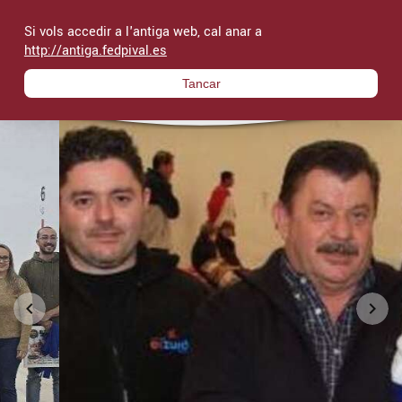
Si vols accedir a l'antiga web, cal anar a
shopping_cart
Federació de Pilota Valenciana
http://antiga.fedpival.es
Tancar
Competicions
Federació
Calendari
Noticies
Accedir
Cercar
Botiga
Inici
chevron_left
chevron_right