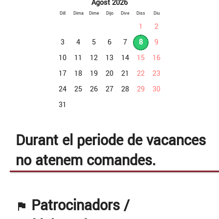
Agost
2026
Dill
Dima
Dime
Dijo
Dive
Diss
Diu
1
2
3
4
5
6
7
8
9
10
11
12
13
14
15
16
17
18
19
20
21
22
23
24
25
26
27
28
29
30
31
Durant el periode de vacances
no atenem comandes.
Patrocinadors /
flag